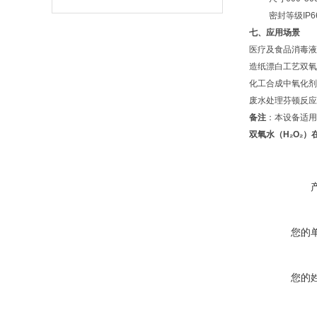
密封等级
IP6
七、应用场景
医疗及食品消毒液
造纸漂白工艺双氧
化工合成中氧化剂
废水处理芬顿反应
备注
：本设备适用
双氧水（H₂O₂
您的
您的