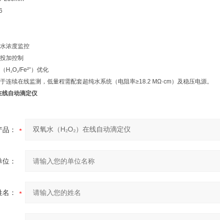
6
水浓度监控
投加控制
（
H
₂
O
₂
/Fe
²
⁺
）优化
于连续在线监测，低量程需配套超纯水系统（电阻率
≥18.2 MΩ·cm
）及稳压电源。
）在线自动滴定仪
产品：
单位：
姓名：