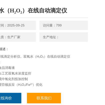
水（H₂O₂）在线自动滴定仪
：2025-09-25
访问量：799
性质：生产厂家
生产地址：
描述：
线滴定分析仪。双氧水（H₂O₂）在线自动滴定仪
景
食品消毒液
白工艺双氧水浓度监控
成中氧化剂投加控制
芬顿反应（H₂O₂/Fe²⁺）优化
在线询价
联系我们