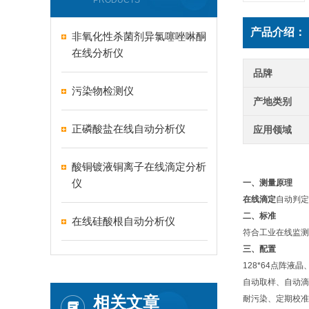
PRODUCTS
产品介绍：
非氧化性杀菌剂异氯噻唑啉酮
在线分析仪
品牌
污染物检测仪
产地类别
正磷酸盐在线自动分析仪
应用领域
酸铜镀液铜离子在线滴定分析
仪
一、测量原理
在线滴定
自动判定
二、标准
在线硅酸根自动分析仪
符合工业在线监测
三、配置
128*64
点阵液晶
自动取样、自动滴
相关文章
耐污染、定期校准