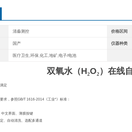
清淼测控
价格区间
国产
仪器种类
医疗卫生,环保,化工,地矿,电子/电池
双氧水（
H
₂
O
₂
）在线
滴定
要求，参照
GB/T 1616-2014
《工业*》标准：
、中文界面、薄膜按键
定、自动清洗、选配多通道