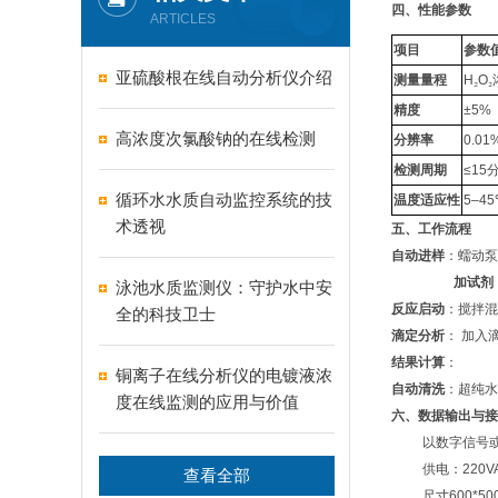
四、性能参数
ARTICLES
项目
参数
亚硫酸根在线自动分析仪介绍
测量量程
H
₂
O
₂
精度
±5%
高浓度次氯酸钠的在线检测
分辨率
0.01
检测周期
≤15
循环水水质自动监控系统的技
温度适应性
5–4
术透视
五、工作流程
自动进样
：蠕动泵
加试剂
泳池水质监测仪：守护水中安
反应启动
：搅拌混
全的科技卫士
滴定分析
： 加入
结果计算
：
铜离子在线分析仪的电镀液浓
自动清洗
：超纯水
度在线监测的应用与价值
六、数据输出与接
以数字信号
供电：
220V
查看全部
尺寸
600*50