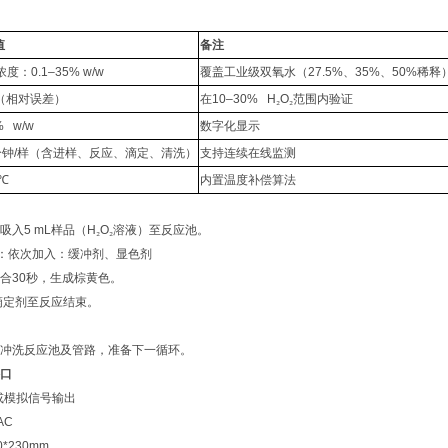
值
备注
浓度：
0.1–35% w/w
覆盖工业级双氧水（
27.5%
、
35%
、
50%
稀释
（相对误差）
在
10–30% H
₂
O
₂
范围内验证
% w/w
数字化显示
分钟
/
样（含进样、反应、滴定、清洗）
支持连续在线监测
5℃
内置温度补偿算法
吸入
5 mL
样品（
H
₂
O
₂
溶液）至反应池。
：依次加入：缓冲剂、显色剂
合
30
秒，生成棕黄色。
滴定剂至反应结束。
冲洗反应池及管路，准备下一循环。
口
或模拟信号输出
AC
0*230mm