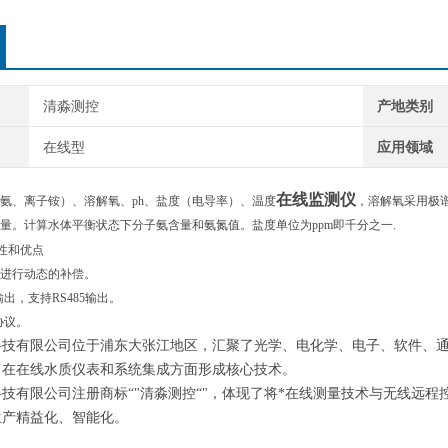
清淼测控
产地类别
在线型
应用领域
在线监测仪
氨、离子铵）、溶解氧、ph、盐度（电导率）、温度
，溶解氧采用极
量。计算水体平衡状态下分子氨含量和氨氮值。盐度单位为ppm即千分之一.
性和优点
进行动态的补偿。
输出，支持RS485输出。
U协议。
科技有限公司位于浦东大张江地区，汇聚了光学、电化学、电子、软件、
，在在线水质仪表和系统集成方面形成核心技术。
技有限公司注册商标“"清淼测控“"，体现了将*在线测量技术与无线远
生产精益化、智能化。