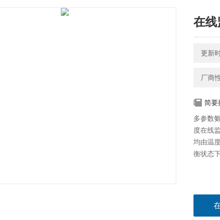
在线
更新时间
厂商
简要
多参数
度在线
均由温
衡状态下