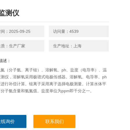
监测仪
：2025-09-25
访问量：4539
性质：生产厂家
生产地址：上海
描述：
氨氮（分子氨、离子铵）、溶解氧、ph、盐度（电导率）、温
监测仪，溶解氧采用极谱式电极传感器。溶解氧、电导率、ph
度进行补偿计算。铵离子采用离子选择电极测量。计算水体平
分子氨含量和氨氮值。盐度单位为ppm即千分之一。
在线询价
联系我们