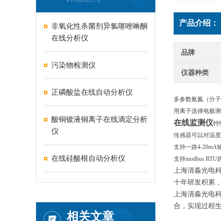
PRODUCTS
产品介绍：
非氧化性杀菌剂异氯噻唑啉酮
在线分析仪
品牌
污染物检测仪
仪器种类
正磷酸盐在线自动分析仪
多参数氨氮（分子
用离子选择电极测
酸铜镀液铜离子在线滴定分析
在线监测仪
特
仪
传感器可以对温度
支持一路4-20mA
在线硅酸根自动分析仪
支持modbus RT
上海清淼光电
十年研发积累
上海清淼光电科
合，实现过程
相关文章